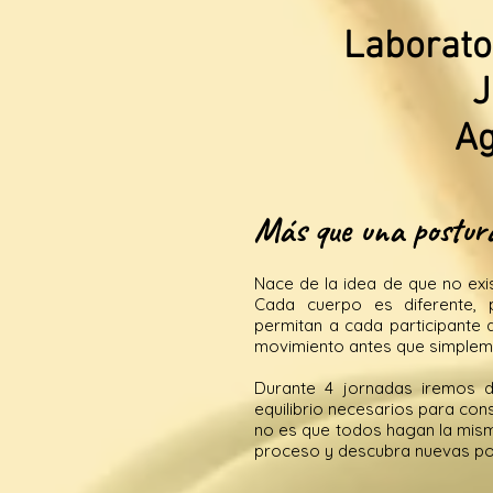
Laborato
J
Ag
Más que una postura
Nace de la idea de que no exi
Cada cuerpo es diferente,
permitan a cada participante 
movimiento antes que simpleme
Durante 4 jornadas iremos de
equilibrio necesarios para cons
no es que todos hagan la mis
proceso y descubra nuevas posi