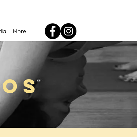
dia
More
ios